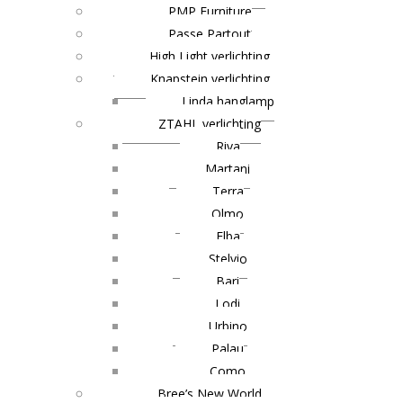
PMP Furniture
Passe Partout
High Light verlichting
Knapstein verlichting
Linda hanglamp
ZTAHL verlichting
Riva
Martani
Terra
Olmo
Elba
Stelvio
Bari
Lodi
Urbino
Palau
Como
Bree’s New World